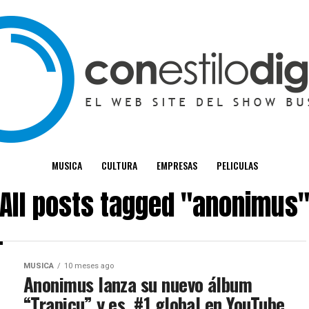
MUSICA
CULTURA
EMPRESAS
PELICULAS
All posts tagged "anonimus
MUSICA
10 meses ago
Anonimus lanza su nuevo álbum
“Trapicu” y es #1 global en YouTube