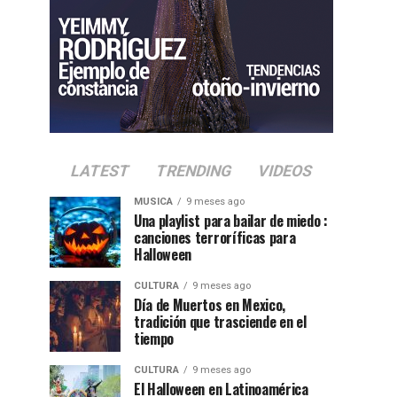
LATEST
TRENDING
VIDEOS
MUSICA
9 meses ago
Una playlist para bailar de miedo :
canciones terroríficas para
Halloween
CULTURA
9 meses ago
Día de Muertos en Mexico,
tradición que trasciende en el
tiempo
CULTURA
9 meses ago
El Halloween en Latinoamérica