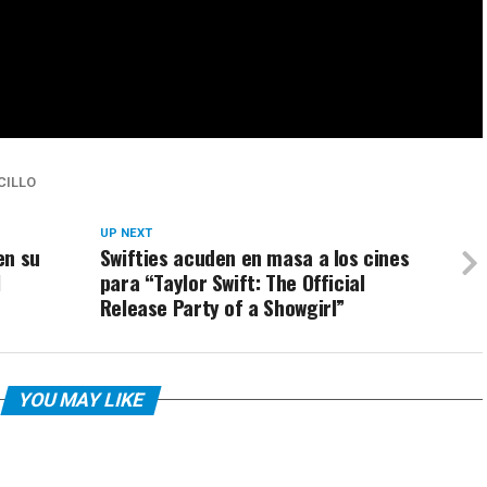
CILLO
UP NEXT
en su
Swifties acuden en masa a los cines
l
para “Taylor Swift: The Official
Release Party of a Showgirl”
YOU MAY LIKE