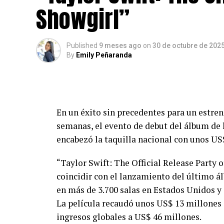
Showgirl”
Dale al
play
para escuchar a
Ava Max
y es
música!
Published
9 meses ago
on
30 de octubre de 202
By
Emily Peñaranda
En un éxito sin precedentes para un estr
semanas, el evento de debut del álbum de 
encabezó la taquilla nacional con unos US
“Taylor Swift: The Official Release Party o
coincidir con el lanzamiento del último ál
en más de 3.700 salas en Estados Unidos y
La película recaudó unos US$ 13 millones 
ingresos globales a US$ 46 millones.