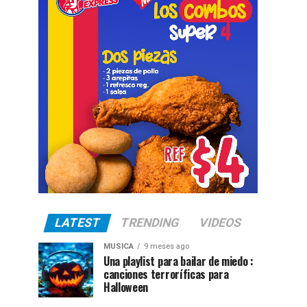
LATEST
TRENDING
VIDEOS
MUSICA
9 meses ago
Una playlist para bailar de miedo :
canciones terroríficas para
Halloween