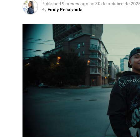
Published
9 meses ago
on
30 de octubre de 202
By
Emily Peñaranda