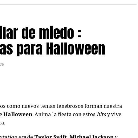
ilar de miedo :
cas para Halloween
25
años como nuevos temas tenebrosos forman nuestra
de
Halloween
. Anima la fiesta con estos
hits
y vive
ca.
utation era
de
Taylor Swift
,
Michael Jackson
y