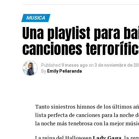
MUSICA
Una playlist para ba
canciones terrorífi
Published
9 meses ago
on
3 de noviembre de 20
By
Emily Peñaranda
Tanto siniestros himnos de los últimos 
lista perfecta de canciones para la noche 
la noche más tenebrosa con la mejor músi
La reina del Halloween
Lady Gaga
, la
rep