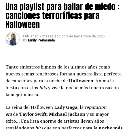
Una playlist para bailar de miedo :
convertido en un evento icónico para celebrar la música
latina, promete ser un espectáculo deslumbrante. Este
canciones terroríficas para
año, la gala será transmitida desde la vibrante ciudad de
Halloween
Miami por la cadena Univisión, el próximo 22 de febrero.
La ocasión servirá para reconocer a los artistas más
Published
9 meses ago
on
3 de noviembre de 2025
destacados del año en la industria musical latina.
By
Emily Peñaranda
Los fanáticos de Nicky Jam
tienen una oportunidad
única para apoyar a su
Tanto siniestros himnos de los últimos años como
ídolo votando por él a
nuevos temas tenebrosos forman nuestra lista perfecta
través del portal
de canciones para la noche de
Halloween
. Anima la
fiesta con estos
hits
y vive la noche más tenebrosa con
la mejor música.
La reina del Halloween
Lady Gaga
, la
reputation
era
de
Taylor Swift
,
Michael Jackson
y su mayor
éxito… Una lista enorme de artistas llevan años
regalándonos
hits
que son perfectos para
la noche más