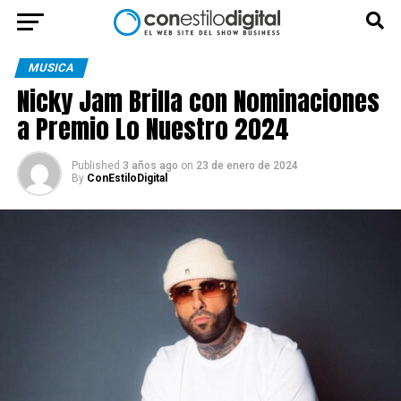
MUSICA
Nicky Jam Brilla con Nominaciones
a Premio Lo Nuestro 2024
Published
3 años ago
on
23 de enero de 2024
By
ConEstiloDigital