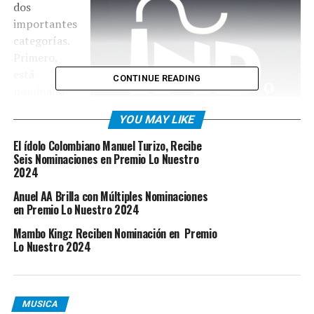
dos
importantes
categorías.
Primero,
está
CONTINUE READING
nominado
para «La
YOU MAY LIKE
Mezcla
Perfecta del
El ídolo Colombiano Manuel Turizo, Recibe
Año» por su
Seis Nominaciones en Premio Lo Nuestro
2024
colaboración
en el tema “Como el Viento” junto a Luis R Conriquez,
Anuel AA Brilla con Múltiples Nominaciones
una fusión de ritmos que ha conquistado las listas de
en Premio Lo Nuestro 2024
éxitos. Además, compite por la «Canción del Año
Mambo Kingz Reciben Nominación en Premio
Pop/Urbano/Dance» con “Celular”, un hit en
Lo Nuestro 2024
colaboración con Maluma y The Chainsmokers que ha
resonado en las pistas de baile a nivel mundial.
MUSICA
La ceremonia anual de Premio Lo Nuestro, que se ha