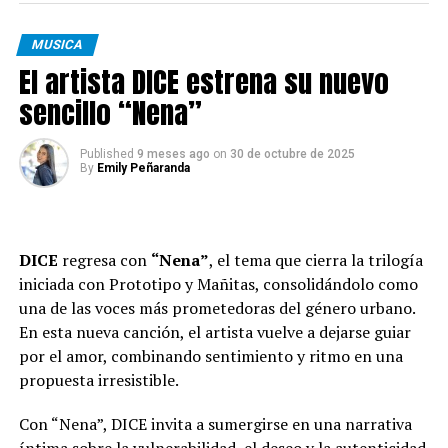
sincero agradecimiento a la icónica Taylor Swift por
traer su brillantez y magia a los cines este fin de
MUSICA
semana”, dijo el director ejecutivo de AMC, Adam Aron,
El artista DICE estrena su nuevo
el domingo en un comunicado compartido con CNN. “Su
visión de agregar un elemento cinematográfico al
sencillo “Nena”
increíble debut de su álbum fue nada menos que un
triunfo”.
Published
9 meses ago
on
30 de octubre de 2025
By
Emily Peñaranda
A diferencia de la película de 2023 “The Eras Tour” de
Swift, que rompió récords de películas de conciertos,
“The Official Release Party of a Showgirl” es la única
DICE
regresa con
“Nena”
, el tema que cierra la trilogía
película debut de álbum que termina en primer lugar en
iniciada con Prototipo y Mañitas, consolidándolo como
la taquilla nacional y es la película de debut de álbum
una de las voces más prometedoras del género urbano.
más taquillera, según AMC.
En esta nueva canción, el artista vuelve a dejarse guiar
por el amor, combinando sentimiento y ritmo en una
“Taylor Swift simplemente se da cuenta de lo
propuesta irresistible.
importante que es una sala de cine como referente
cultural. Sus fans pueden estar todos juntos sin tener
Con “Nena”, DICE invita a sumergirse en una narrativa
que ir a uno de sus conciertos”, dijo Paul Dergarabedian,