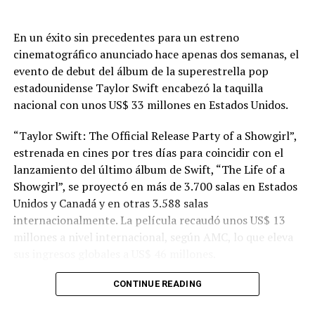
El 31 de octubre la buena música se tiñe de oscuridad
Nominaciones en Premio Lo Nuestro 2024
para hacernos bailar de muerte y, además de
enchufar
nuestra
playlist
de Halloween
con canciones
En un éxito sin precedentes para un estreno
de infarto, en la radio te acompañaremos con himnos
cinematográfico anunciado hace apenas dos semanas, el
terroríficas para la tarde/noche del truco o trato.
evento de debut del álbum de la superestrella pop
estadounidense Taylor Swift encabezó la taquilla
Dale al
play
para escuchar a
Ava Max
y escucha a
nacional con unos US$ 33 millones en Estados Unidos.
continuación la lista completa. ¡Dentro música!
“Taylor Swift: The Official Release Party of a Showgirl”,
estrenada en cines por tres días para coincidir con el
lanzamiento del último álbum de Swift, “The Life of a
Showgirl”, se proyectó en más de 3.700 salas en Estados
Unidos y Canadá y en otras 3.588 salas
internacionalmente. La película recaudó unos US$ 13
millones a nivel internacional, según AMC, lo que eleva
sus ingresos globales a US$ 46 millones.
“En nombre de AMC Theatres y de toda la industria de
CONTINUE READING
exhibición cinematográfica, extiendo nuestro más