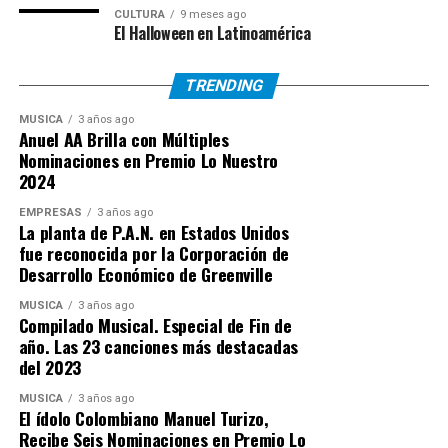
industria musical en América Latina. Desde el
CULTURA
9 meses ago
lanzamiento y posterior éxito de su primer sencillo
El Halloween en Latinoamérica
“Mañitas” el artista reafirma su crecimiento dentro de la
industria.
TRENDING
MUSICA
3 años ago
Anuel AA Brilla con Múltiples
Nominaciones en Premio Lo Nuestro
2024
EMPRESAS
3 años ago
La planta de P.A.N. en Estados Unidos
fue reconocida por la Corporación de
Desarrollo Económico de Greenville
MUSICA
3 años ago
Compilado Musical. Especial de Fin de
año. Las 23 canciones más destacadas
del 2023
MUSICA
3 años ago
El ídolo Colombiano Manuel Turizo,
Recibe Seis Nominaciones en Premio Lo