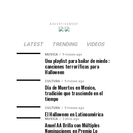
ADVERTISEMENT
LATEST
TRENDING
VIDEOS
MUSICA
9 meses ago
Una playlist para bailar de miedo :
canciones terroríficas para
Halloween
CULTURA
9 meses ago
Día de Muertos en Mexico,
tradición que trasciende en el
tiempo
CULTURA
9 meses ago
El Halloween en Latinoamérica
MUSICA
3 años ago
Anuel AA Brilla con Múltiples
Nominaciones en Premio Lo