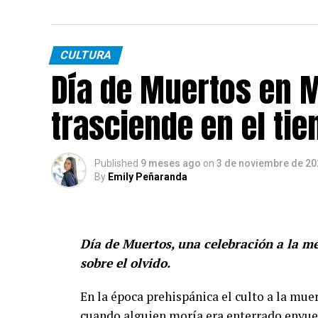
CULTURA
Día de Muertos en M
trasciende en el ti
Published
9 meses ago
on
3 de noviembre de 20
By
Emily Peñaranda
Día de Muertos, una celebración a la me
sobre el olvido.
En la época prehispánica el culto a la muer
cuando alguien moría era enterrado envue