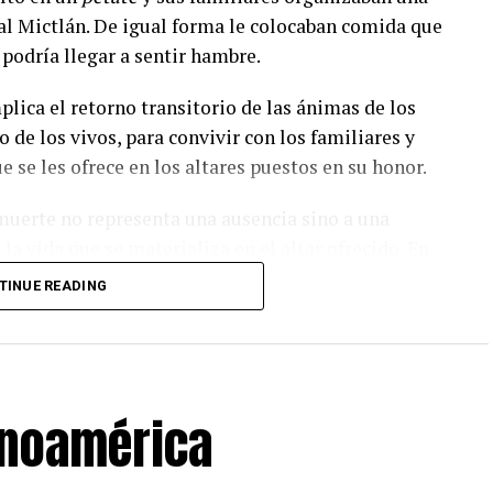
o al Mictlán. De igual forma le colocaban comida que
 podría llegar a sentir hambre.
plica el retorno transitorio de las ánimas de los
 de los vivos, para convivir con los familiares y
e se les ofrece en los altares puestos en su honor.
 muerte no representa una ausencia sino a una
la vida que se materializa en el altar ofrecido. En
ue conlleva una gran trascendencia popular ya que
TINUE READING
osóficos hasta materiales.
elebración de los rituales religiosos católicos
ión del día de muertos que los indígenas
inoamérica
s; los antiguos mexicas, mixtecas, texcocanos,
pueblos originarios de nuestro país, trasladaron la
tiano, la cual coincidía con el final del ciclo