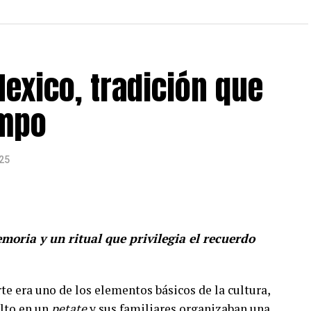
exico, tradición que
empo
25
moria y un ritual que privilegia el recuerdo
te era uno de los elementos básicos de la cultura,
lto en un
petate
y sus familiares organizaban una