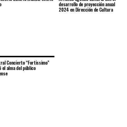
o
desarrollo de proyección anual
2024 en Dirección de Cultura
ral Concierto “Fortissimo”
ó el alma del público
ense