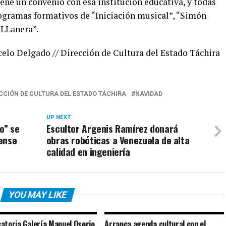
ne un convenio con esa institución educativa, y todas
rogramas formativos de “Iniciación musical”, “Simón
 LLanera”.
celo Delgado // Dirección de Cultura del Estado Táchira
CCIÓN DE CULTURA DEL ESTADO TÁCHIRA
NAVIDAD
UP NEXT
o” se
Escultor Argenis Ramírez donará
rense
obras robóticas a Venezuela de alta
calidad en ingeniería
YOU MAY LIKE
atoria Galería Manuel Osorio
Arranca agenda cultural con el