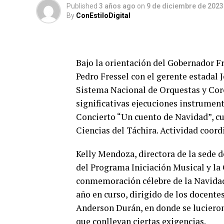
Published
3 años ago
on
9 de diciembre de 2023
By
ConEstiloDigital
Bajo la orientación del Gobernador Fr
Pedro Fressel con el gerente estadal 
Sistema Nacional de Orquestas y Coro
significativas ejecuciones instrument
Concierto “Un cuento de Navidad”, cu
Ciencias del Táchira. Actividad coord
Kelly Mendoza, directora de la sede d
del Programa Iniciación Musical y la 
conmemoración célebre de la Navidad,
año en curso, dirigido de los docente
Anderson Durán, en donde se luciero
que conllevan ciertas exigencias.