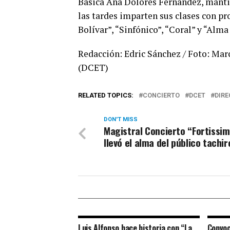
Básica Ana Dolores Fernández, mantie
las tardes imparten sus clases con p
Bolívar”, “Sinfónico”, “Coral” y “Alma
Redacción: Edric Sánchez / Foto: Mar
(DCET)
RELATED TOPICS:
CONCIERTO
DCET
DIRE
DON'T MISS
Magistral Concierto “Fortissim
llevó el alma del público tachi
Luis Alfonso hace historia con “La
Convoc