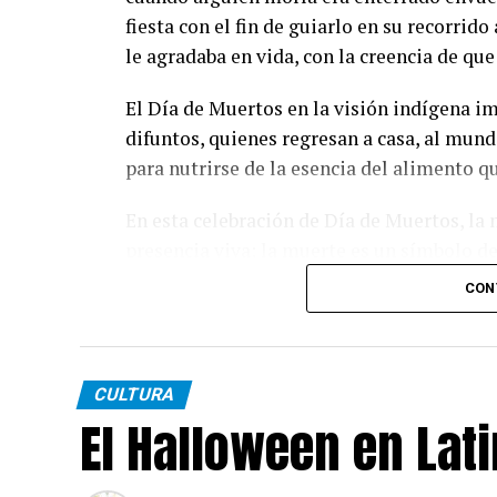
fiesta con el fin de guiarlo en su recorrid
le agradaba en vida, con la creencia de que
El Día de Muertos en la visión indígena im
difuntos, quienes regresan a casa, al mundo
para nutrirse de la esencia del alimento qu
En esta celebración de Día de Muertos, la
presencia viva; la muerte es un símbolo de 
este sentido se trata de una celebración q
CON
comprende diversos significados, desde fil
Su origen se ubica en la armonía entre la c
traídos por los españoles y la conmemorac
CULTURA
El Halloween en Lat
realizaban desde los tiempos prehispánico
zapotecas, tlaxcaltecas, totonacas y otros 
veneración de sus muertos al calendario cris